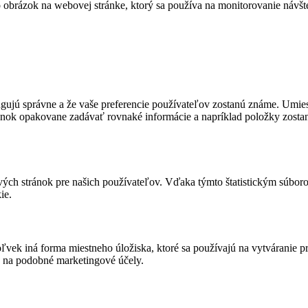
bo obrázok na webovej stránke, ktorý sa používa na monitorovanie ná
fungujú správne a že vaše preferencie používateľov zostanú známe. U
ánok opakovane zadávať rovnaké informácie a napríklad položky zosta
ových stránok pre našich používateľov. Vďaka týmto štatistickým súb
ie.
vek iná forma miestneho úložiska, ktoré sa používajú na vytváranie p
 na podobné marketingové účely.