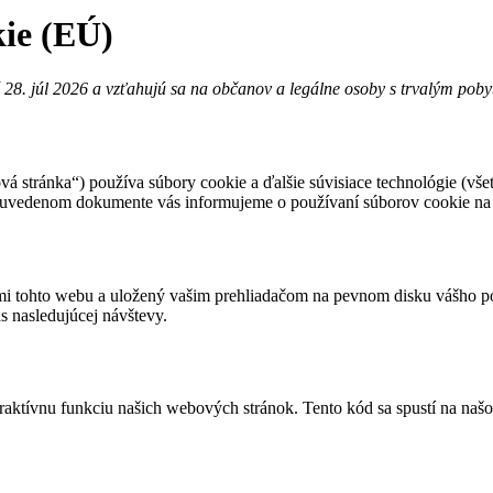
kie (EÚ)
é 28. júl 2026 a vzťahujú sa na občanov a legálne osoby s trvalým po
vá stránka“) používa súbory cookie a ďalšie súvisiace technológie (vše
žšie uvedenom dokumente vás informujeme o používaní súborov cookie n
ami tohto webu a uložený vašim prehliadačom na pevnom disku vášho po
as nasledujúcej návštevy.
eraktívnu funkciu našich webových stránok. Tento kód sa spustí na našo