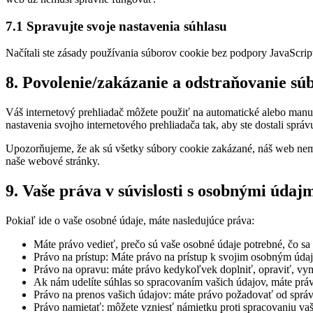
7.1 Spravujte svoje nastavenia súhlasu
Načítali ste zásady používania súborov cookie bez podpory JavaScrip
8. Povolenie/zakázanie a odstraňovanie sú
Váš internetový prehliadač môžete použiť na automatické alebo manu
nastavenia svojho internetového prehliadača tak, aby ste dostali spr
Upozorňujeme, že ak sú všetky súbory cookie zakázané, náš web nem
naše webové stránky.
9. Vaše práva v súvislosti s osobnými údaj
Pokiaľ ide o vaše osobné údaje, máte nasledujúce práva:
Máte právo vedieť, prečo sú vaše osobné údaje potrebné, čo sa
Právo na prístup: Máte právo na prístup k svojim osobným úda
Právo na opravu: máte právo kedykoľvek doplniť, opraviť, vy
Ak nám udelíte súhlas so spracovaním vašich údajov, máte prá
Právo na prenos vašich údajov: máte právo požadovať od správ
Právo namietať: môžete vzniesť námietku proti spracovaniu va