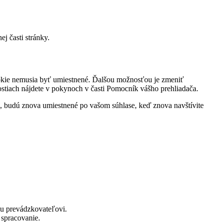
j časti stránky.
ookie nemusia byť umiestnené. Ďalšou možnosťou je zmeniť
nostiach nájdete v pokynoch v časti Pomocník vášho prehliadača.
, budú znova umiestnené po vašom súhlase, keď znova navštívite
mu prevádzkovateľovi.
 spracovanie.