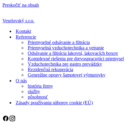
Preskočiť na obsah
Veselovský s.r.o.
Kontakt
Referencie
Priemyselné odsávanie a filtrácia
Priemyselná vzduchotechnika a vetranie
Odsávanie a filtrácia lakovní, lakovacích boxov
Komplexné riešenia pre drevospracujúci priemysel
Vzduchotechnika pre gastro prevádzky
Rezidenčná rekuperácia
Generálne opravy šamotovej výmurovky
O nás
história firmy
služby
pôsobnosť
Zásady používania súborov cookie (EÚ)