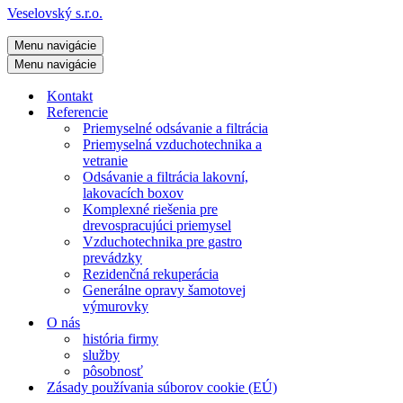
Veselovský s.r.o.
Menu navigácie
Menu navigácie
Kontakt
Referencie
Priemyselné odsávanie a filtrácia
Priemyselná vzduchotechnika a
vetranie
Odsávanie a filtrácia lakovní,
lakovacích boxov
Komplexné riešenia pre
drevospracujúci priemysel
Vzduchotechnika pre gastro
prevádzky
Rezidenčná rekuperácia
Generálne opravy šamotovej
výmurovky
O nás
história firmy
služby
pôsobnosť
Zásady používania súborov cookie (EÚ)